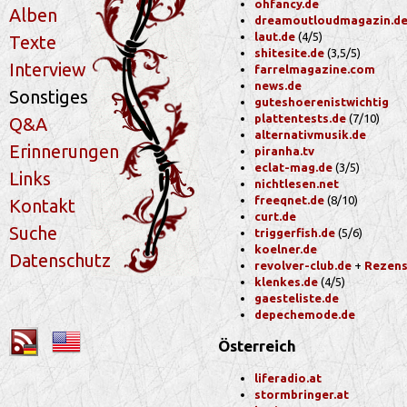
ohfancy.de
Alben
dreamoutloudmagazin.d
laut.de
(4/5)
Texte
shitesite.de
(3,5/5)
Interview
farrelmagazine.com
news.de
Sonstiges
guteshoerenistwichtig
plattentests.de
(7/10)
Q&A
alternativmusik.de
Erinnerungen
piranha.tv
eclat-mag.de
(3/5)
Links
nichtlesen.net
freeqnet.de
(8/10)
Kontakt
curt.de
Suche
triggerfish.de
(5/6)
koelner.de
Datenschutz
revolver-club.de
+
Rezens
klenkes.de
(4/5)
gaesteliste.de
depechemode.de
Österreich
liferadio.at
stormbringer.at