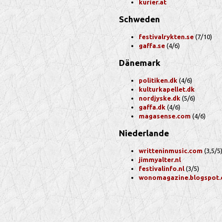
kurier.at
Schweden
festivalrykten.se
(7/10)
gaffa.se
(4/6)
Dänemark
politiken.dk
(4/6)
kulturkapellet.dk
nordjyske.dk
(5/6)
gaffa.dk
(4/6)
magasense.com
(4/6)
Niederlande
writteninmusic.com
(3,5/5
jimmyalter.nl
festivalinfo.nl
(3/5)
wonomagazine.blogspot