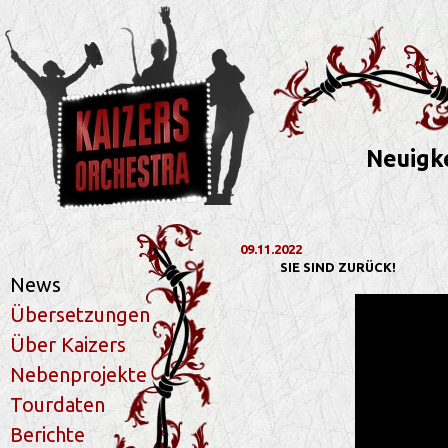
Neuigke
09.11.2022
SIE SIND ZURÜCK!
News
Übersetzungen
Über Kaizers
Nebenprojekte
Tourdaten
Berichte