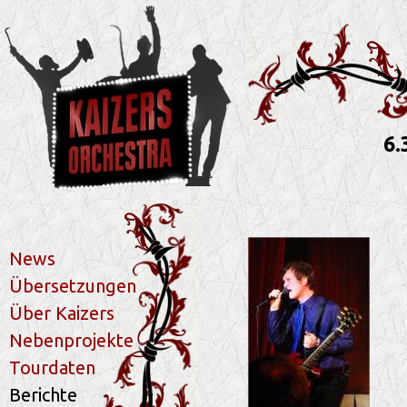
6.
News
Übersetzungen
Über Kaizers
Nebenprojekte
Tourdaten
Berichte