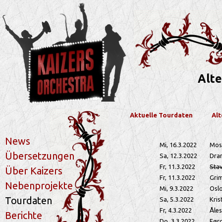
Alte
Aktuelle Tourdaten
Alt
News
Mi, 16.3.2022
Mos
Übersetzungen
Sa, 12.3.2022
Dra
Fr, 11.3.2022
Sta
Über Kaizers
Fr, 11.3.2022
Gri
Nebenprojekte
Mi, 9.3.2022
Osl
Tourdaten
Sa, 5.3.2022
Kris
Fr, 4.3.2022
Åle
Berichte
Do, 3.3.2022
Før